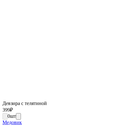
Девзира с телятиной
399
₽
0
шт
Медовик