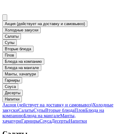
Акция (действует на доставку и самовывоз)
Холодные закуски
Салаты
Супы
Вторые блюда
Плов
Блюда на компанию
Блюда на мангале
Манты, хачапури
Гарниры
Соуса
Десерты
Напитки
Акция (действует на доставку и самовывоз)
Холодные
закуски
Салаты
Супы
Вторые блюда
Плов
Блюда на
компанию
Блюда на мангале
Манты,
хачапури
Гарниры
Соуса
Десерты
Напитки
Салаты