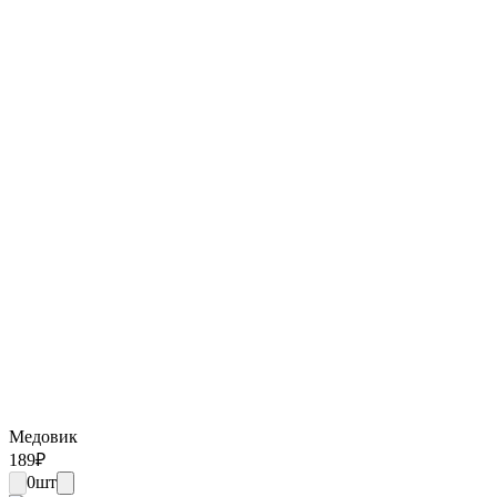
Медовик
189
₽
0
шт