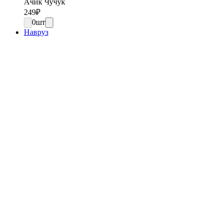
Ачик Чучук
249
₽
0
шт
Навруз