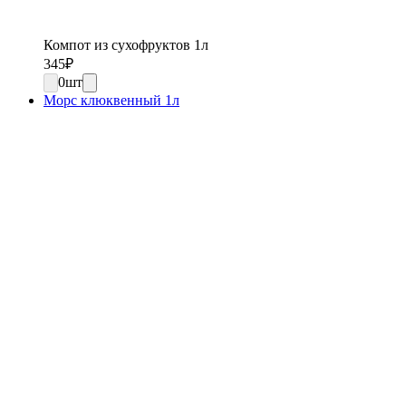
Компот из сухофруктов 1л
345
₽
0
шт
Морс клюквенный 1л