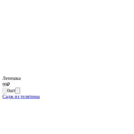
Лепешка
99
₽
0
шт
Садж из телятины