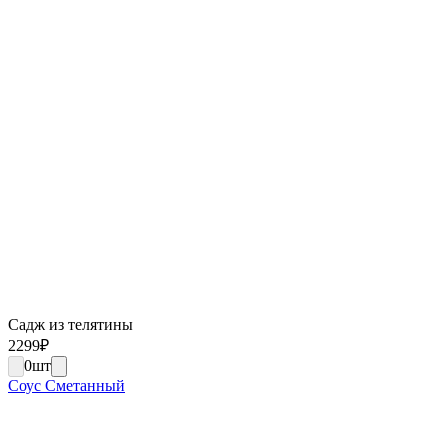
Садж из телятины
2299
₽
0
шт
Соус Сметанный