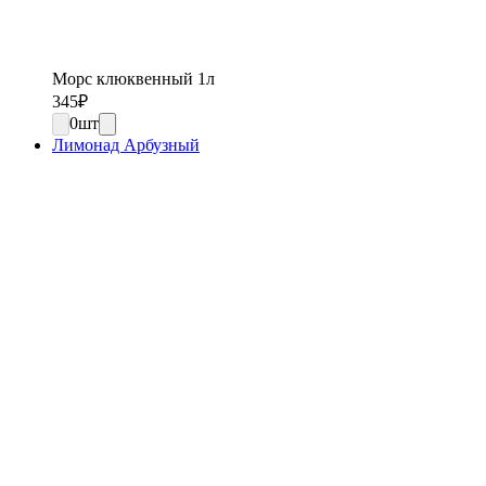
Морс клюквенный 1л
345
₽
0
шт
Лимонад Арбузный