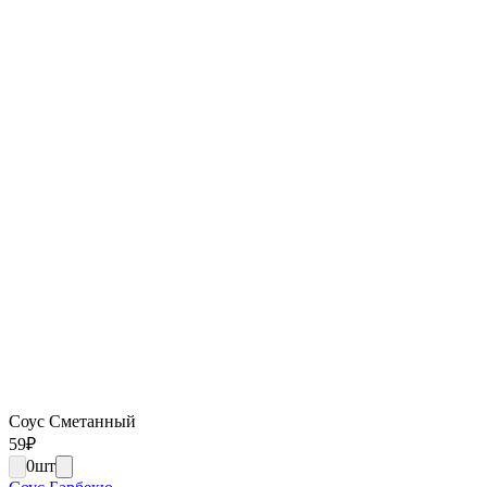
Соус Сметанный
59
₽
0
шт