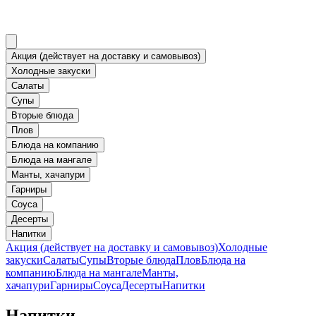
Акция (действует на доставку и самовывоз)
Холодные закуски
Салаты
Супы
Вторые блюда
Плов
Блюда на компанию
Блюда на мангале
Манты, хачапури
Гарниры
Соуса
Десерты
Напитки
Акция (действует на доставку и самовывоз)
Холодные
закуски
Салаты
Супы
Вторые блюда
Плов
Блюда на
компанию
Блюда на мангале
Манты,
хачапури
Гарниры
Соуса
Десерты
Напитки
Напитки