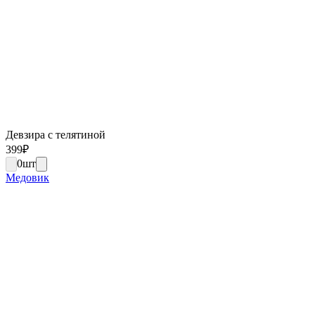
Девзира с телятиной
399
₽
0
шт
Медовик