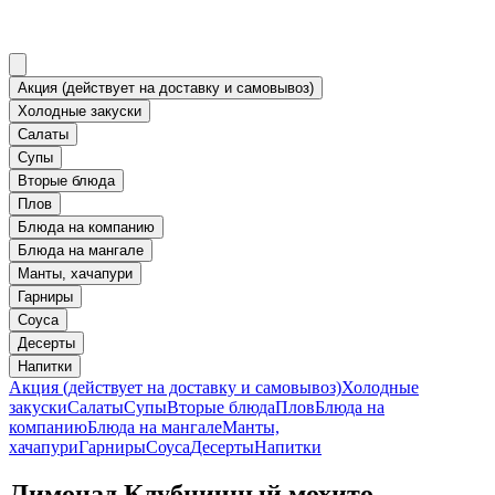
Акция (действует на доставку и самовывоз)
Холодные закуски
Салаты
Супы
Вторые блюда
Плов
Блюда на компанию
Блюда на мангале
Манты, хачапури
Гарниры
Соуса
Десерты
Напитки
Акция (действует на доставку и самовывоз)
Холодные
закуски
Салаты
Супы
Вторые блюда
Плов
Блюда на
компанию
Блюда на мангале
Манты,
хачапури
Гарниры
Соуса
Десерты
Напитки
Лимонад Клубничный мохито