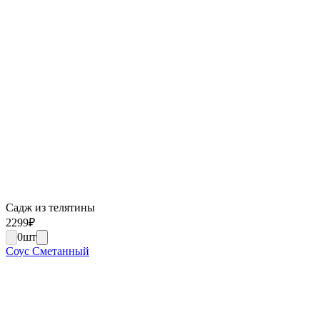
Садж из телятины
2299
₽
0
шт
Соус Сметанный