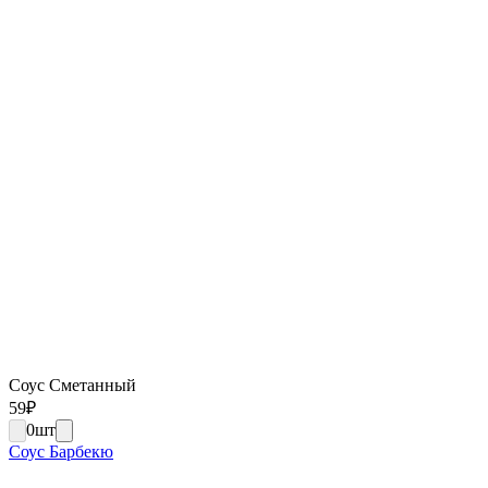
Соус Сметанный
59
₽
0
шт
Соус Барбекю