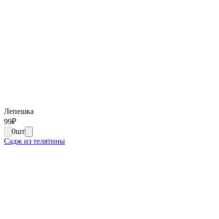
Лепешка
99
₽
0
шт
Садж из телятины