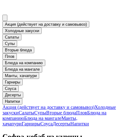
Акция (действует на доставку и самовывоз)
Холодные закуски
Салаты
Супы
Вторые блюда
Плов
Блюда на компанию
Блюда на мангале
Манты, хачапури
Гарниры
Соуса
Десерты
Напитки
Акция (действует на доставку и самовывоз)
Холодные
закуски
Салаты
Супы
Вторые блюда
Плов
Блюда на
компанию
Блюда на мангале
Манты,
хачапури
Гарниры
Соуса
Десерты
Напитки
Софра-кебаб из курицы