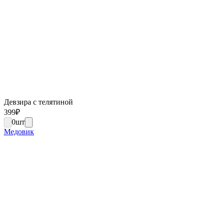
Девзира с телятиной
399
₽
0
шт
Медовик