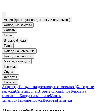
Акция (действует на доставку и самовывоз)
Холодные закуски
Салаты
Супы
Вторые блюда
Плов
Блюда на компанию
Блюда на мангале
Манты, хачапури
Гарниры
Соуса
Десерты
Напитки
Акция (действует на доставку и самовывоз)
Холодные
закуски
Салаты
Супы
Вторые блюда
Плов
Блюда на
компанию
Блюда на мангале
Манты,
хачапури
Гарниры
Соуса
Десерты
Напитки
Люля-кебаб из курицы