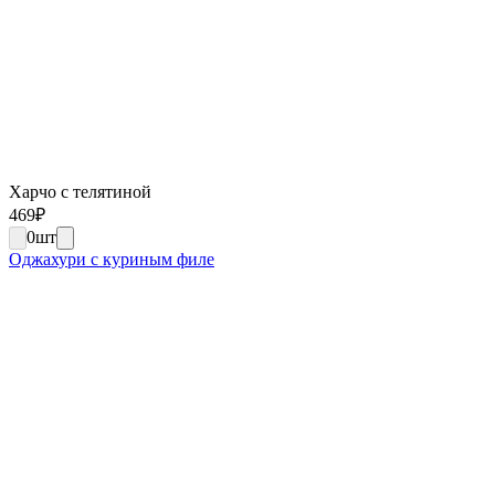
Харчо с телятиной
469
₽
0
шт
Оджахури с куриным филе