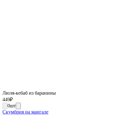
Люля-кебаб из баранины
449
₽
0
шт
Скумбрия на мангале