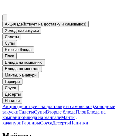
Акция (действует на доставку и самовывоз)
Холодные закуски
Салаты
Супы
Вторые блюда
Плов
Блюда на компанию
Блюда на мангале
Манты, хачапури
Гарниры
Соуса
Десерты
Напитки
Акция (действует на доставку и самовывоз)
Холодные
закуски
Салаты
Супы
Вторые блюда
Плов
Блюда на
компанию
Блюда на мангале
Манты,
хачапури
Гарниры
Соуса
Десерты
Напитки
Майонез