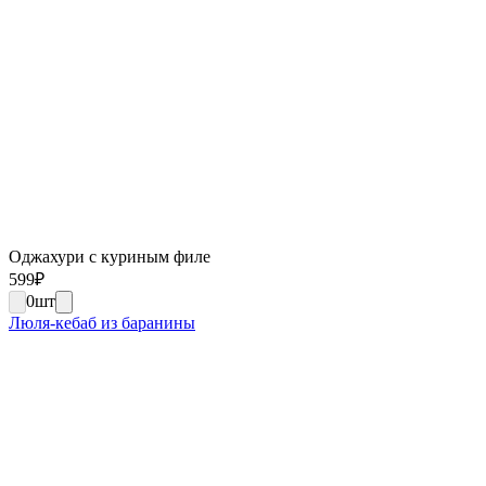
Оджахури с куриным филе
599
₽
0
шт
Люля-кебаб из баранины