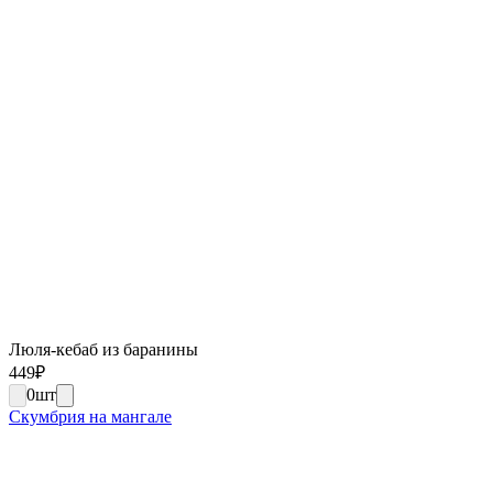
Люля-кебаб из баранины
449
₽
0
шт
Скумбрия на мангале