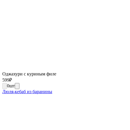
Оджахури с куриным филе
599
₽
0
шт
Люля-кебаб из баранины