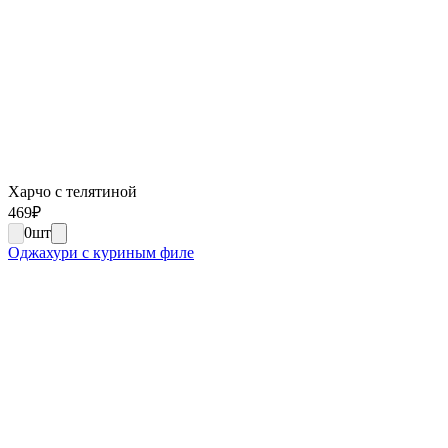
Харчо с телятиной
469
₽
0
шт
Оджахури с куриным филе