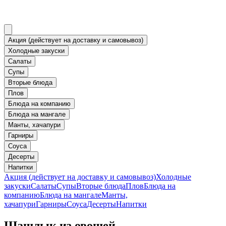
Акция (действует на доставку и самовывоз)
Холодные закуски
Салаты
Супы
Вторые блюда
Плов
Блюда на компанию
Блюда на мангале
Манты, хачапури
Гарниры
Соуса
Десерты
Напитки
Акция (действует на доставку и самовывоз)
Холодные
закуски
Салаты
Супы
Вторые блюда
Плов
Блюда на
компанию
Блюда на мангале
Манты,
хачапури
Гарниры
Соуса
Десерты
Напитки
Шашлык из овощей