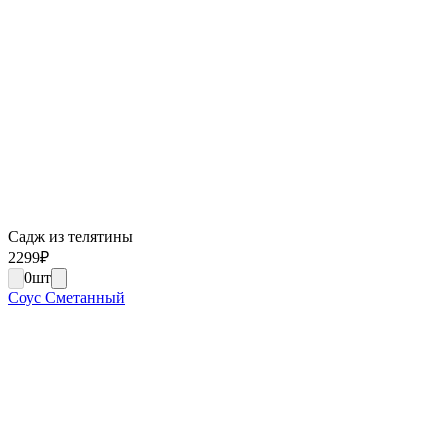
Садж из телятины
2299
₽
0
шт
Соус Сметанный