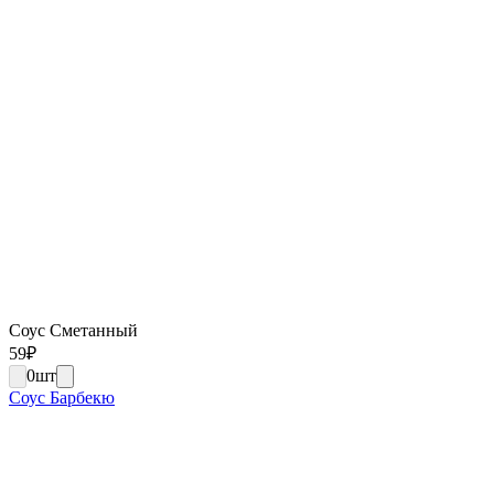
Соус Сметанный
59
₽
0
шт
Соус Барбекю