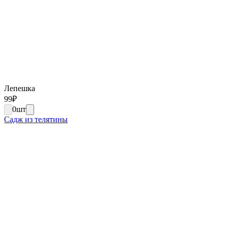
Лепешка
99
₽
0
шт
Садж из телятины