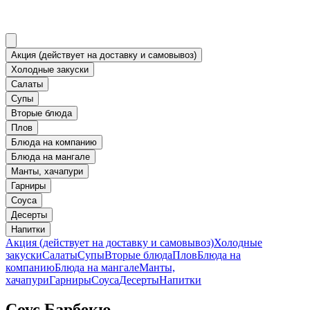
Акция (действует на доставку и самовывоз)
Холодные закуски
Салаты
Супы
Вторые блюда
Плов
Блюда на компанию
Блюда на мангале
Манты, хачапури
Гарниры
Соуса
Десерты
Напитки
Акция (действует на доставку и самовывоз)
Холодные
закуски
Салаты
Супы
Вторые блюда
Плов
Блюда на
компанию
Блюда на мангале
Манты,
хачапури
Гарниры
Соуса
Десерты
Напитки
Соус Барбекю