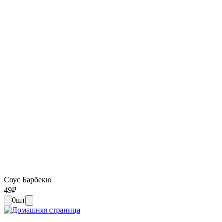
Соус Барбекю
49
₽
0
шт